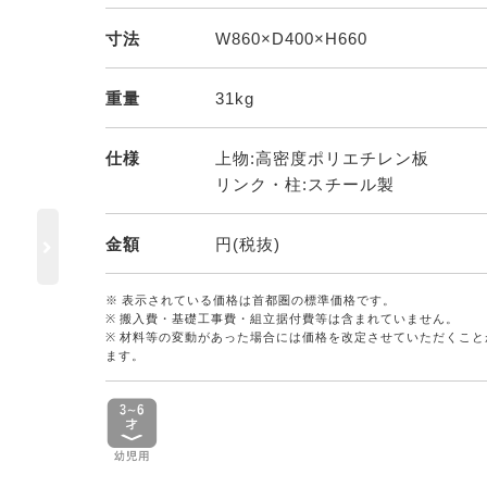
寸法
W860×D400×H660
重量
31kg
仕様
上物:高密度ポリエチレン板
リンク・柱:スチール製
金額
円(税抜)
※ 表示されている価格は首都圏の標準価格です。
※ 搬入費・基礎工事費・組立据付費等は含まれていません。
※ 材料等の変動があった場合には価格を改定させていただくこと
ます。