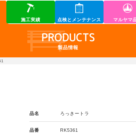
施工実績
点検とメンテナンス
マルヤマ
PRODUCTS
製品情報
61
品名
ろっきートラ
品番
RK5361