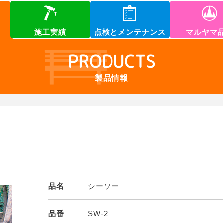
施工実績
点検とメンテナンス
マルヤマ
PRODUCTS
製品情報
品名
シーソー
品番
SW-2