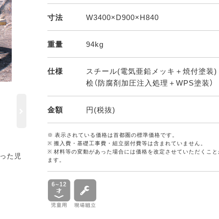
寸法
W3400×D900×H840
重量
94kg
仕様
スチール(電気亜鉛メッキ＋焼付塗装)
桧（防腐剤加圧注入処理＋WPS塗装）
金額
円(税抜)
※ 表示されている価格は首都圏の標準価格です。
※ 搬入費・基礎工事費・組立据付費等は含まれていません。
※ 材料等の変動があった場合には価格を改定させていただくこと
った児
ます。