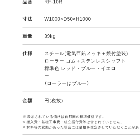
品番
RF-10R
寸法
W1000×D50×H1000
重量
39kg
仕様
スチール(電気亜鉛メッキ＋焼付塗装)
ローラー:ゴム＋ステンレスシャフト
標準色:レッド・ブルー・イエロ
（ローラーはブルー）
金額
円(税抜)
※ 表示されている価格は首都圏の標準価格です。
※ 搬入費・基礎工事費・組立据付費等は含まれていません。
※ 材料等の変動があった場合には価格を改定させていただくことがあ