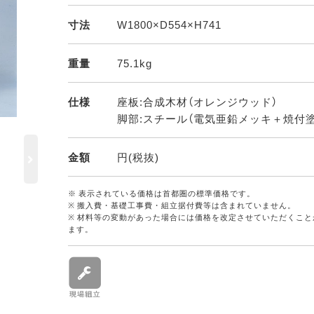
寸法
W1800×D554×H741
重量
75.1kg
仕様
座板:合成木材（オレンジウッド）
脚部:スチール（電気亜鉛メッキ＋焼付塗
金額
円(税抜)
※ 表示されている価格は首都圏の標準価格です。
※ 搬入費・基礎工事費・組立据付費等は含まれていません。
※ 材料等の変動があった場合には価格を改定させていただくこと
ます。